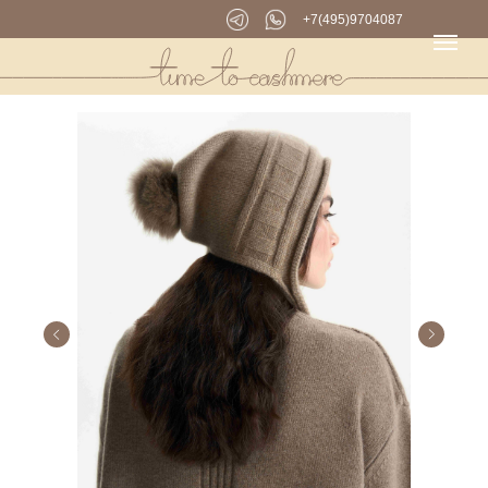
+7(495)9704087