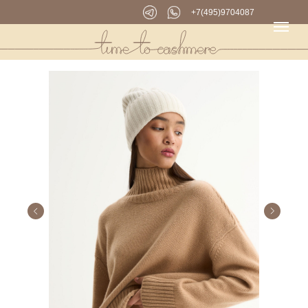
+7(495)9704087