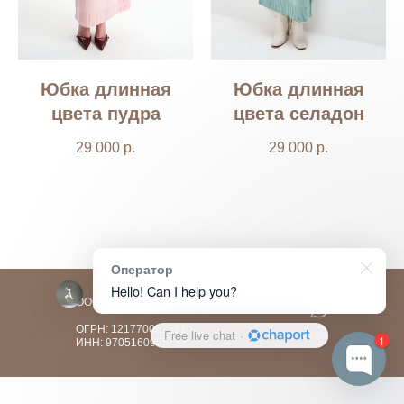
Юбка длинная
Юбка длинная
цвета пудра
цвета селадон
29 000
р.
29 000
р.
Оператор
Hello! Can I help you?
ООО "АМИДА"
ОГРН: 1217700513910
Free live chat
·
1
ИНН: 9705160955