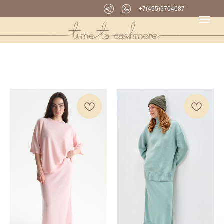
+7(495)9704087