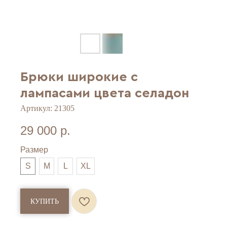
Брюки широкие с
лампасами цвета селадон
Артикул:
21305
29 000
р.
Размер
S
M
L
XL
КУПИТЬ