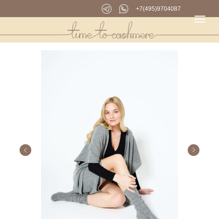
+7(495)9704087