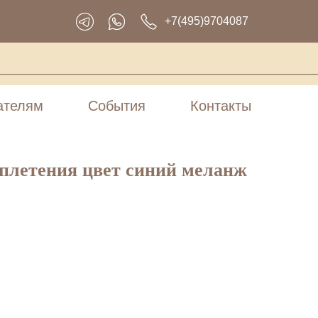
+7(495)9704087
ателям
События
Контакты
еплетения цвет синий меланж