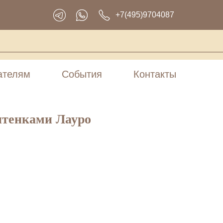
+7(495)9704087
ателям
События
Контакты
итенками Лауро