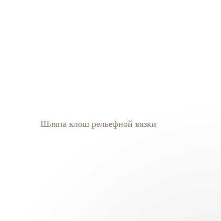
Шляпа клош рельефной вязки