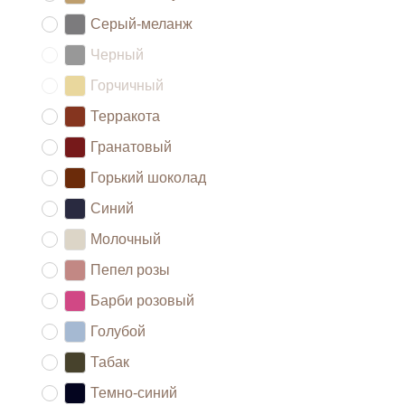
Серый-меланж
Черный
Горчичный
Терракота
Гранатовый
Горький шоколад
Синий
Молочный
Пепел розы
Барби розовый
Голубой
Табак
Темно-синий